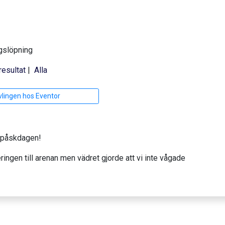
gslöpning
resultat
|
Alla
vlingen hos Eventor
er påskdagen!
eringen till arenan men vädret gjorde att vi inte vågade