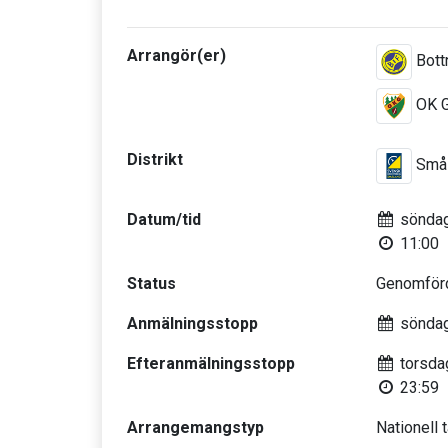
Arrangör(er)
Bott
OK G
Distrikt
Smål
Datum/tid
söndag
11:00
Status
Genomför
Anmälningsstopp
söndag
Efteranmälningsstopp
torsda
23:59
Arrangemangstyp
Nationell 