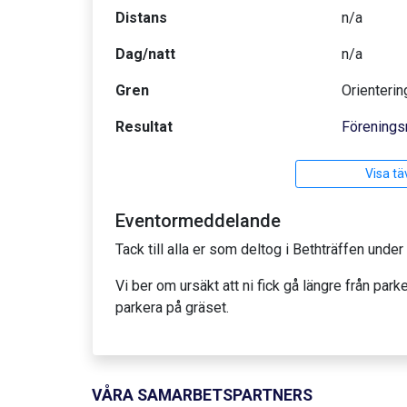
Distans
n/a
Dag/natt
n/a
Gren
Orienterin
Resultat
Förenings
Visa tä
Eventormeddelande
Tack till alla er som deltog i Bethträffen und
Vi ber om ursäkt att ni fick gå längre från park
parkera på gräset.
VÅRA SAMARBETSPARTNERS