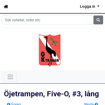
Logga in
Sök
Öjetrampen, Five-O, #3, lång
Föreg
Nästa