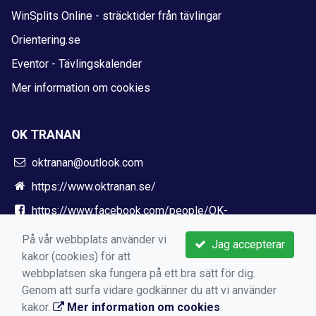
WinSplits Online - sträcktider från tävlingar
Orientering.se
Eventor - Tävlingskalender
Mer information om cookies
OK TRANAN
oktranan@outlook.com
https://www.oktranan.se/
https://www.facebook.com/people/OK-
Tranan/100036646667879/
På vår webbplats använder vi
Jag accepterar
kakor (cookies) för att
webbplatsen ska fungera på ett bra sätt för dig.
Genom att surfa vidare godkänner du att vi använder
kakor.
Mer information om cookies
.