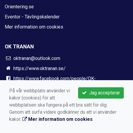
Orientering.se
Eventor - Tävlingskalender
Mer information om cookies
OK TRANAN
oktranan@outlook.com
https://www.oktranan.se/
https://www.facebook.com/people/OK-
Tranan/100036646667879/
På vår webbplats använder vi
Jag accepterar
kakor (cookies) för att
webbplatsen ska fungera på ett bra sätt för dig.
Genom att surfa vidare godkänner du att vi använder
kakor.
Mer information om cookies
.