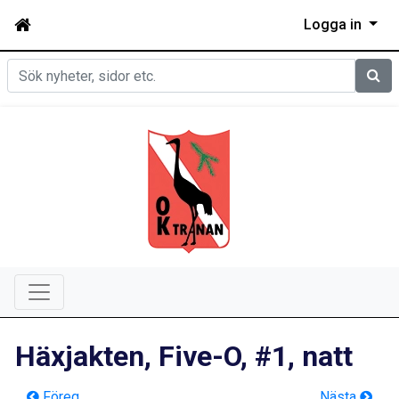
Logga in
Sök
Häxjakten, Five-O, #1, natt
Föreg
Nästa