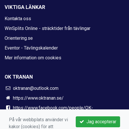
VIKTIGA LÄNKAR
Kontakta oss
WinSplits Online - sträcktider från tävlingar
Orientering.se
Eventor - Tävlingskalender
Mer information om cookies
OK TRANAN
oktranan@outlook.com
https://www.oktranan.se/
https://www.facebook.com/people/OK-
Tranan/100036646667879/
På vår webbplats använder vi
Jag accepterar
kakor (cookies) för att