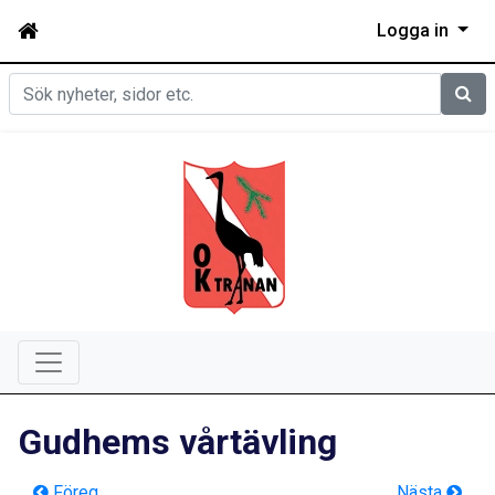
Logga in
Sök
Gudhems vårtävling
Föreg
Nästa