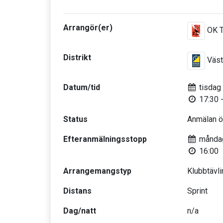
Arrangör(er)
OK T
Distrikt
Väst
Datum/tid
tisdag
17:30 -
Status
Anmälan 
Efteranmälningsstopp
måndag
16:00
Arrangemangstyp
Klubbtävli
Distans
Sprint
Dag/natt
n/a