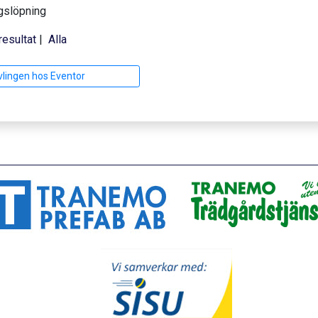
gslöpning
resultat
|
Alla
vlingen hos Eventor