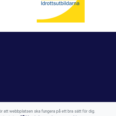
r att webbplatsen ska fungera på ett bra sätt för dig.