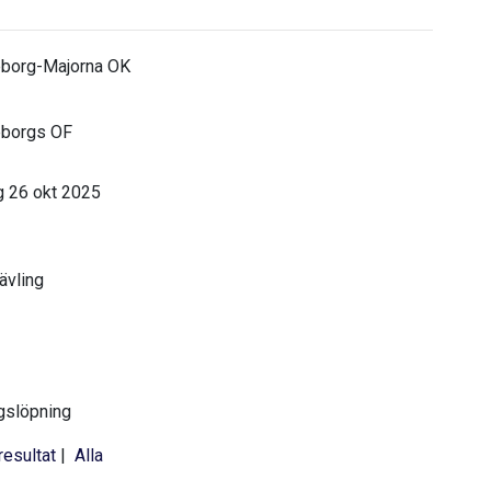
borg-Majorna OK
borgs OF
 26 okt 2025
tävling
gslöpning
resultat
|
Alla