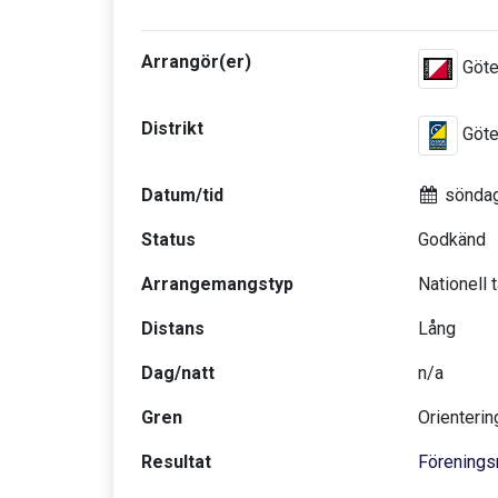
Arrangör(er)
Göte
Distrikt
Göte
Datum/tid
söndag
Status
Godkänd
Arrangemangstyp
Nationell 
Distans
Lång
Dag/natt
n/a
Gren
Orienterin
Resultat
Förenings