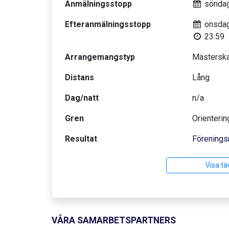
Anmälningsstopp
söndag
Efteranmälningsstopp
onsdag
23:59
Arrangemangstyp
Mästerska
Distans
Lång
Dag/natt
n/a
Gren
Orienterin
Resultat
Förenings
Visa tä
VÅRA SAMARBETSPARTNERS