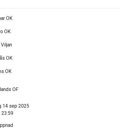
ar OK
o OK
Viljan
ås OK
ms OK
ands OF
 14 sep 2025
 23:59
öppnad