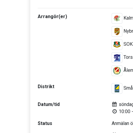
Arrangör(er)
Kalm
Nybr
SOK 
Tors
Åle
Distrikt
Smål
Datum/tid
söndag
10:00 -
Status
Anmälan 