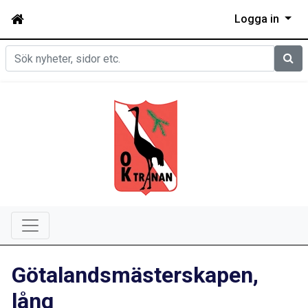
Logga in
Sök
Götalandsmästerskapen,
lång