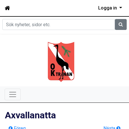
Logga in
Sök
Axvallanatta
Föreg
Nästa