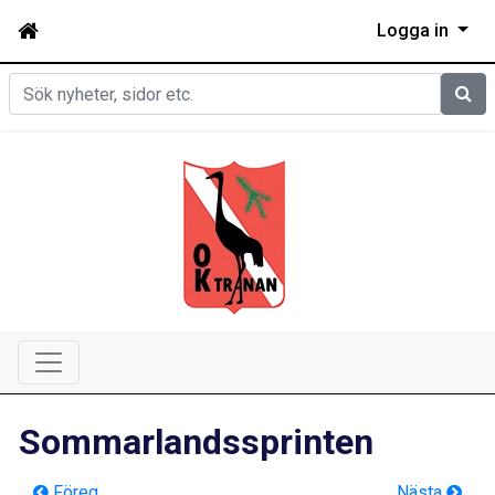
Logga in
Sök
Sommarlandssprinten
Föreg
Nästa