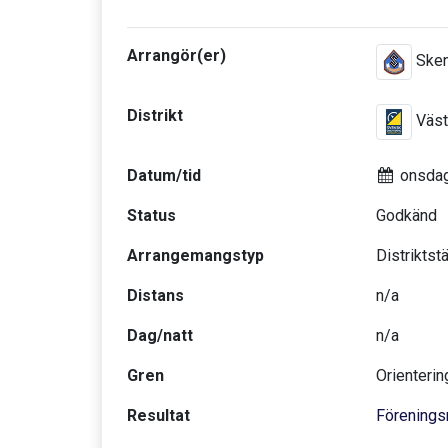
Arrangör(er)
Sken
Distrikt
Väst
Datum/tid
onsdag
Status
Godkänd
Arrangemangstyp
Distriktst
Distans
n/a
Dag/natt
n/a
Gren
Orienterin
Resultat
Förenings