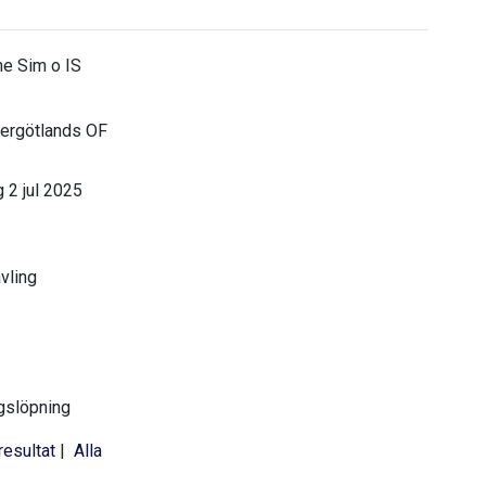
e Sim o IS
ergötlands OF
 2 jul 2025
ävling
gslöpning
resultat
|
Alla