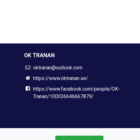
OK TRANAN
oktranan@outlook.com
https://www.oktranan.se/
https://www.facebook.com/people/OK-
Tranan/100036646667879/