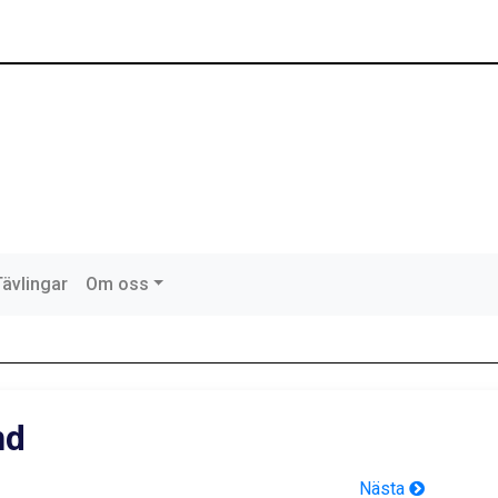
Tävlingar
Om oss
nd
Nästa