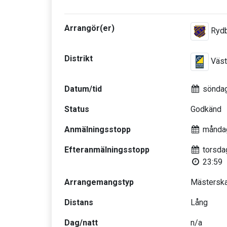
Arrangör(er)
Rydb
Distrikt
Väst
Datum/tid
söndag
Status
Godkänd
Anmälningsstopp
måndag
Efteranmälningsstopp
torsda
23:59
Arrangemangstyp
Mästerska
Distans
Lång
Dag/natt
n/a