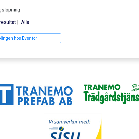
gslöpning
resultat
|
Alla
vlingen hos Eventor