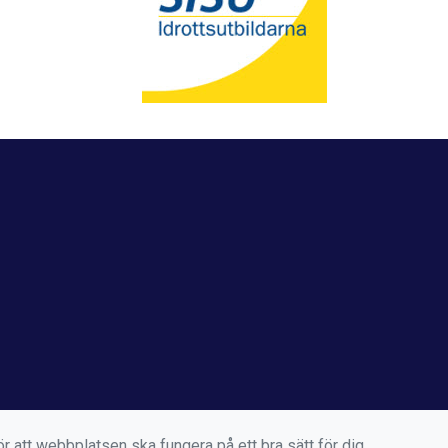
r att webbplatsen ska fungera på ett bra sätt för dig.