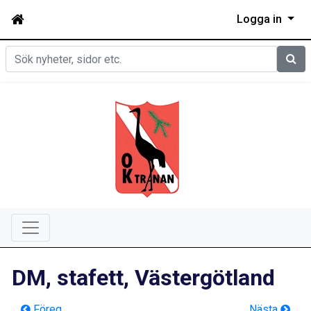
Logga in
Sök
DM, stafett, Västergötland
Föreg
Nästa