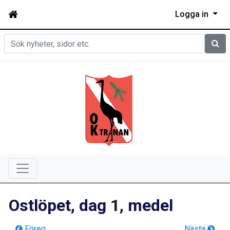
Logga in
Sök
Ostlöpet, dag 1, medel
Föreg
Nästa