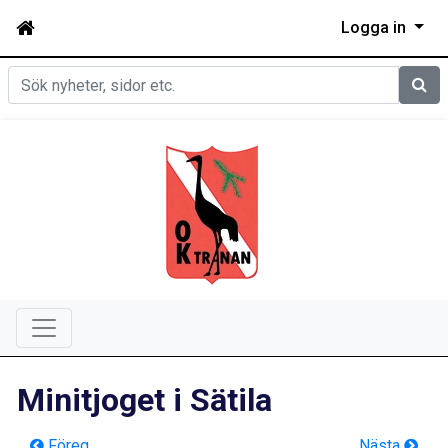
Logga in
Sök
Minitjoget i Sätila
Föreg
Nästa