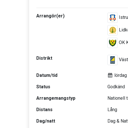
Arrangör(er)
Istr
Lidk
OK K
Distrikt
Väst
Datum/tid
lördag
Status
Godkänd
Arrangemangstyp
Nationell 
Distans
Lång
Dag/natt
Dag & Nat