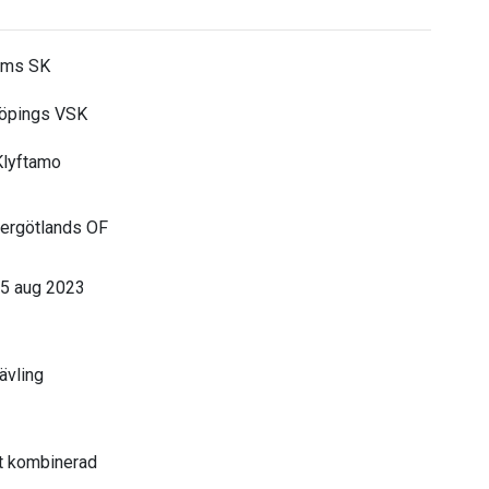
ums SK
öpings VSK
lyftamo
ergötlands OF
 5 aug 2023
tävling
t kombinerad