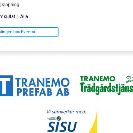
gslöpning
resultat
|
Alla
vlingen hos Eventor