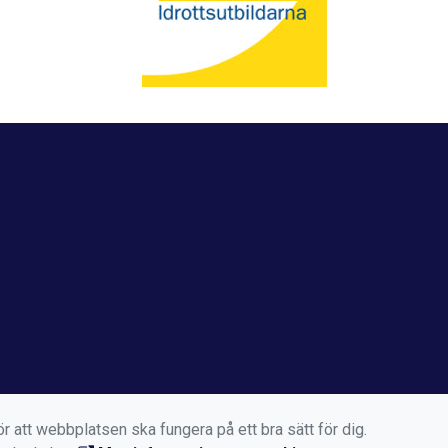
r att webbplatsen ska fungera på ett bra sätt för dig.