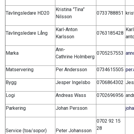
Kristina ”Tina”
Tävlingsledare HD20
0733788851
kri
Nilsson
Karl-Anton
Karl
Tävlingsledare Lång
0763185428
Karlsson
ant
Ann-
Marka
0705257553
ann
Cathrine Holmberg
Matservering
Per Andersson
0734615505
per
Bygg
Jesper Ingelsbo
0706864302
Jes
Logi
Andreas Wass
0702696956
and
Parkering
Johan Persson
joh
0702 92 15
28
Service (toa/sopor)
Peter Johansson