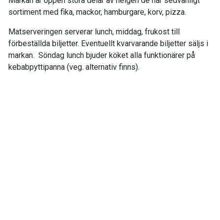
Markan är öppen stora delar av helgen de har sedvanligt
sortiment med fika, mackor, hamburgare, korv, pizza.
Matserveringen serverar lunch, middag, frukost till
förbeställda biljetter. Eventuellt kvarvarande biljetter säljs i
markan. Söndag lunch bjuder köket alla funktionärer på
kebabpyttipanna (veg. alternativ finns).