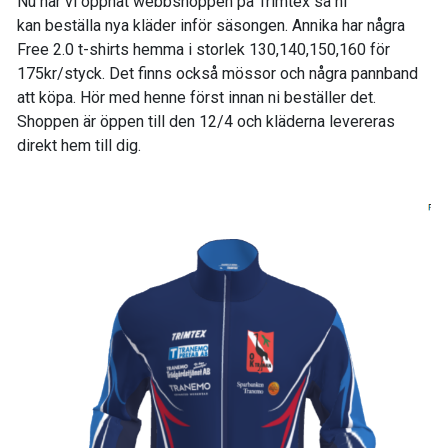
Nu har vi öppnat webbshoppen på Trimtex så ni
kan beställa nya kläder inför säsongen. Annika har några
Free 2.0 t-shirts hemma i storlek 130,140,150,160 för
175kr/styck. Det finns också mössor och några pannband
att köpa. Hör med henne först innan ni beställer det.
Shoppen är öppen till den 12/4 och kläderna levereras
direkt hem till dig.