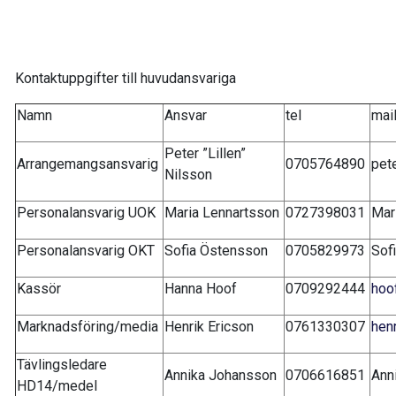
Kontaktuppgifter till huvudansvariga
Namn
Ansvar
tel
mai
Peter ”Lillen”
Arrangemangsansvarig
0705764890
pet
Nilsson
Personalansvarig UOK
Maria Lennartsson
0727398031
Mar
Personalansvarig OKT
Sofia Östensson
0705829973
Sof
Kassör
Hanna Hoof
0709292444
hoo
Marknadsföring/media
Henrik Ericson
0761330307
hen
Tävlingsledare
Annika Johansson
0706616851
Ann
HD14/medel